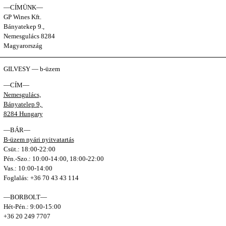
—CÍMÜNK—
GP Wines Kft.
Bányatekep 9.,
Nemesgulács 8284
Magyarország
GILVESY — b-üzem
—CÍM—
Nemesgulács,
Bányatelep 9,
8284 Hungary
—BÁR—
B-üzem nyári nyitvatartás
Csüt.: 18:00-22:00
Pén.-Szo.: 10:00-14:00, 18:00-22:00
Vas.: 10:00-14:00
Foglalás: +36 70 43 43 114
—BORBOLT—
Hét-Pén.: 9:00-15:00
+36 20 249 7707