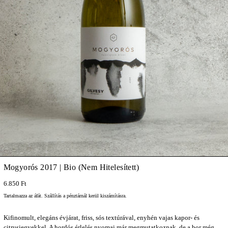
Mogyorós 2017 | Bio (Nem Hitelesített)
6.850 Ft
Tartalmazza az áfát.
Szállítás
a pénztárnál kerül kiszámításra.
Kifinomult, elegáns évjárat, friss, sós textúrával, enyhén vajas kapor- és
citrusjegyekkel. A hordós érlelés nyomai már megmutatkoznak, de a bor még