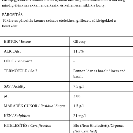
mindig élénk savakkal rendelkezik, és kellemesen siklik a korty.
PÁROSÍTÁS
Tökéletes párosítás krémes szószos ételekhez, grillezett zöldségekkel a
köretként.
BIRTOK /
Estate
Gilvesy
ALK. /
Alc
.
11.5%
DŰLŐ /
Vineyard
-
TERMŐFÖLD /
Soil
Pannon lösz és bazalt / loess and
basalt
SAV / Acidity
7.5 g/l
pH
3.06
MARADÉK CUKOR /
Residual Sugar
1.5 g/l
KÉN /
Sulphites
21 mg/l
HITELESÍTÉS /
Certification
Bio (Nem Hitelesített) /
Organic
(Not Certified)