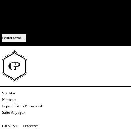
A Pincészet Belülről
Közvetlen kapcsolat velünk — új évjáratok, az egyes borok története, és egy-
egy pillantás a kulisszák mögé.
Email cím
Feliratkozás
Szállítás
Karrierek
Importőrök és Partnereink
Sajtó Anyagok
GILVESY — Pincészet