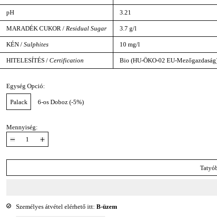
pH
3.21
MARADÉK CUKOR /
Residual Sugar
3.7 g/l
KÉN /
Sulphites
10 mg/l
HITELESÍTÉS /
Certification
Bio (HU-ÖKO-02 EU-Mezőgazdaság)
Egység Opció:
Palack
6-os Doboz (-5%)
Mennyiség:
Tatyó
Személyes átvétel elérhető itt:
B-üzem