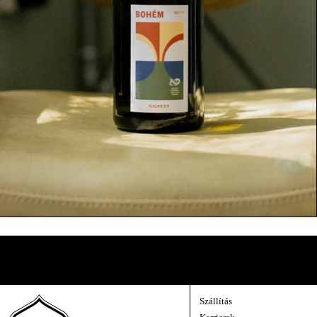
A Pincészet Belülről
Közvetlen kapcsolat velünk — új évjáratok, az egyes borok története, és egy-egy
Szállítás