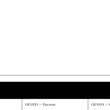
 pillantás a kulisszák mögé.
GILVESY — Pincészet
GILVESY — 