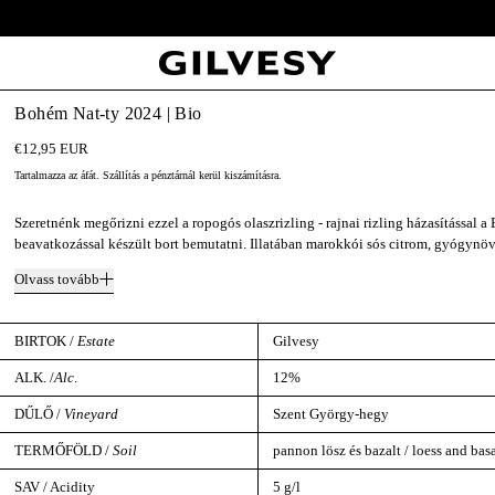
Ingyenes szállítás 19,500ft felett Magyarország egész területén.
Bohém Nat-ty 2024 | Bio
€12,95 EUR
Tartalmazza az áfát.
Szállítás
a pénztárnál kerül kiszámításra.
Szeretnénk megőrizni ezzel a ropogós olaszrizling - rajnai rizling házasítással 
beavatkozással készült bort bemutatni. Illatában marokkói sós citrom, gyógyn
Olvass tovább
BIRTOK /
Estate
Gilvesy
ALK. /
Alc
.
12%
DŰLŐ /
Vineyard
Szent György-hegy
TERMŐFÖLD /
Soil
pannon lösz és bazalt / loess and basa
SAV / Acidity
5 g/l