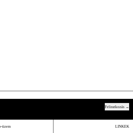
Feliratkozás
Email cím
b-üzem
LINKEK