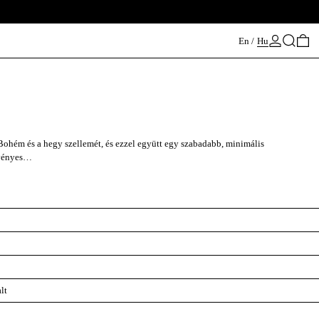
Keresés
0 
En
/
Hu
a Bohém és a hegy szellemét, és ezzel együtt egy szabadabb, minimális
övényes…
lt