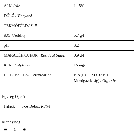
ALK. /
Alc
.
11.5%
DŰLŐ /
Vineyard
-
TERMŐFÖLD /
Soil
-
SAV / Acidity
5.7 g/l
pH
3.2
MARADÉK CUKOR /
Residual Sugar
0.9 g/l
KÉN /
Sulphites
15 mg/l
HITELESÍTÉS /
Certification
Bio (HU-ÖKO-02 EU-
Mezőgazdaság) /
Organic
Egység Opció:
Palack
6-os Doboz (-5%)
Mennyiség: