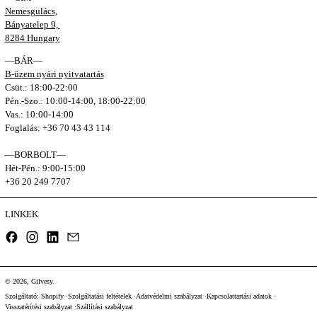
Nemesgulács,
Bányatelep 9,
8284 Hungary
—BÁR—
B-üzem nyári nyitvatartás
Csüt.: 18:00-22:00
Pén.-Szo.: 10:00-14:00, 18:00-22:00
Vas.: 10:00-14:00
Foglalás: +36 70 43 43 114
—BORBOLT—
Hét-Pén.: 9:00-15:00
+36 20 249 7707
LINKEK
Facebook
Instagram
LinkedIn
Email
© 2026,
Gilvesy
.
Szolgáltató: Shopify
Szolgáltatási feltételek
Adatvédelmi szabályzat
Kapcsolattartási adatok
Visszatérítési szabályzat
Szállítási szabályzat