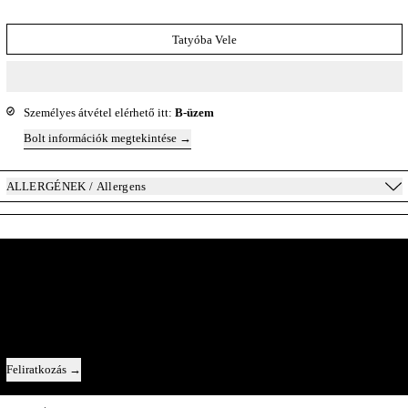
Tatyóba Vele
Személyes átvétel elérhető itt:
B-üzem
Bolt információk megtekintése
ALLERGÉNEK / Allergens
A Pincészet Belülről
Közvetlen kapcsolat velünk — új évjáratok, az egyes borok története, és egy-
egy pillantás a kulisszák mögé.
Email cím
Feliratkozás