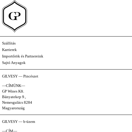
Szállítás
Karrierek
Importőrök és Partnereink
Sajtó Anyagok
GILVESY — Pincészet
—CÍMÜNK—
GP Wines Kft.
Bányatekep 9.,
Nemesgulács 8284
Magyarország
GILVESY — b-üzem
—CÍM—