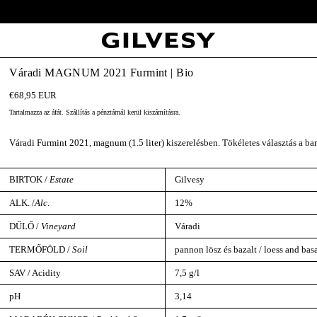
Ingyenes szállítás 19,500ft felett Magyarország egész területén.
Váradi MAGNUM 2021 Furmint | Bio
€68,95 EUR
Tartalmazza az áfát.
Szállítás
a pénztárnál kerül kiszámításra.
Váradi Furmint 2021, magnum (1.5 liter) kiszerelésben. Tökéletes választás a ba
BIRTOK /
Estate
Gilvesy
ALK. /
Alc
.
12%
DŰLŐ /
Vineyard
Váradi
TERMŐFÖLD /
Soil
pannon lösz és bazalt / loess and basa
SAV / Acidity
7,5 g/l
pH
3,14