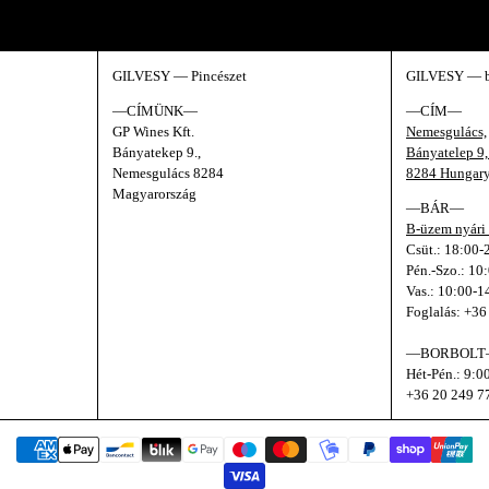
 pillantás a kulisszák mögé.
GILVESY — Pincészet
GILVESY — 
—CÍMÜNK—
—CÍM—
GP Wines Kft.
Nemesgulács,
Bányatekep 9.,
Bányatelep 9
Nemesgulács 8284
8284 Hungar
Magyarország
—BÁR—
B-üzem nyári 
Csüt.: 18:00-
Pén.-Szo.: 10
Vas.: 10:00-1
Foglalás: +36
—BORBOL
Hét-Pén.: 9:0
+36 20 249 7
Fizetési módok