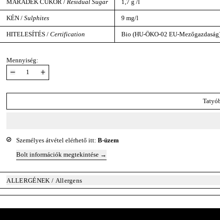
MARADÉK CUKOR /
Residual Sugar
1,7 g /l
KÉN /
Sulphites
9 mg/l
HITELESÍTÉS /
Certification
Bio (HU-ÖKO-02 EU-Mezőgazdaság
Mennyiség:
Tatyó
Személyes átvétel elérhető itt:
B-üzem
Bolt információk megtekintése
ALLERGÉNEK / Allergens