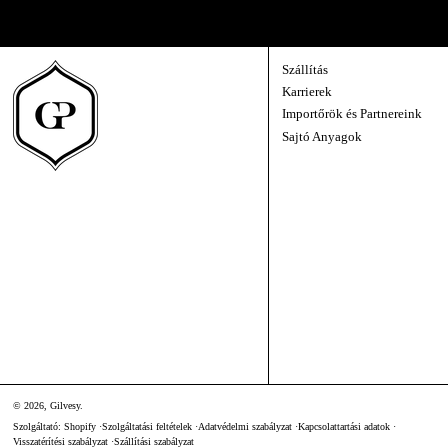
Közvetlen kapcsolat velünk — új évjáratok, az egyes borok története, és egy-egy
Szállítás
Karrierek
Importőrök és Partnereink
Sajtó Anyagok
© 2026,
Gilvesy
.
Szolgáltató: Shopify
Szolgáltatási feltételek
Adatvédelmi szabályzat
Kapcsolattartási adatok
Visszatérítési szabályzat
Szállítási szabályzat