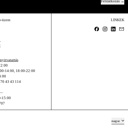
Feliratkozás
Email cím
b-üzem
LINKEK
Facebook
Instagram
Linked
Em
,
y
nyitvatartás
22:00
:00-14:00, 18:00-22:00
4:00
 70 43 43 114
T—
0-15:00
707
Nyelv
magyar