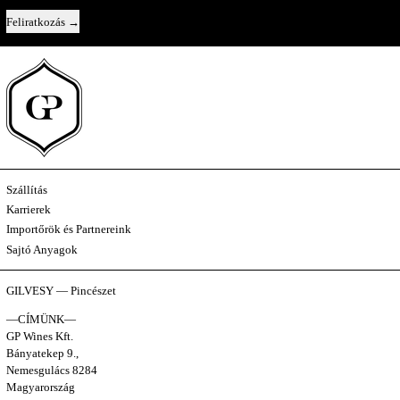
Feliratkozás
Szállítás
Karrierek
Importőrök és Partnereink
Sajtó Anyagok
GILVESY — Pincészet
—CÍMÜNK—
GP Wines Kft.
Bányatekep 9.,
Nemesgulács 8284
Magyarország