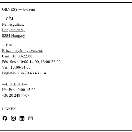
GILVESY — b-üzem
—CÍM—
Nemesgulács,
Bányatelep 9,
8284 Hungary
—BÁR—
B-üzem nyári nyitvatartás
Csüt.: 18:00-22:00
Pén.-Szo.: 10:00-14:00, 18:00-22:00
Vas.: 10:00-14:00
Foglalás: +36 70 43 43 114
—BORBOLT—
Hét-Pén.: 9:00-15:00
+36 20 249 7707
LINKEK
Facebook
Instagram
LinkedIn
Email