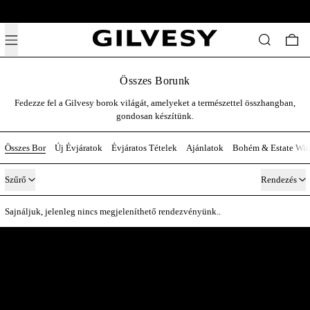
Ingyenes szállítás 19,500ft felett Magyarország egész területén.
Menü
Keresés
0 t
Összes Borunk
Fedezze
fel
a
Gilvesy
borok
világát
,
amelyeket
a
természettel
összhangban
,
gondosan
készítünk.
Összes Bor
Új Évjáratok
Évjáratos Tételek
Ajánlatok
Bohém & Estate Win
37 tétel
Szűrő
Rendezés
Sajnáljuk, jelenleg nincs megjeleníthető rendezvényünk..
A Pincészet Belülről
Közvetlen kapcsolat velünk — új évjáratok, az egyes borok története, és egy-
egy pillantás a kulisszák mögé.
Email cím