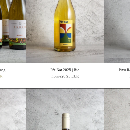
Tatyóba Vele
omag
Pét-Nat 2025 | Bio
Pixu R
yes Ár
UR
from €20,95 EUR
ncs 2022 | Bio
Gilvesy Furmint 2024 | Bio | OEM