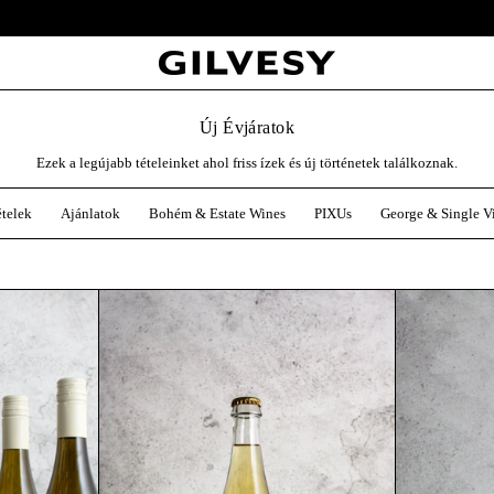
Ingyenes szállítás 19,500ft felett Magyarország egész területén.
Új Évjáratok
Ezek a legújabb tételeinket ahol friss ízek és új történetek találkoznak.
ételek
Ajánlatok
Bohém & Estate Wines
PIXUs
George & Single V
 Fröccs Csomag
Pét-Nat 2025 | Bio