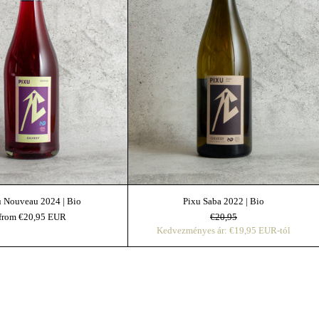
u Nouveau 2024 | Bio
Pixu Saba 2022 | Bio
Ár
Kedvezményes Ár
from €20,95 EUR
€20,95
Kedvezményes ár: €19,95 EUR-tól