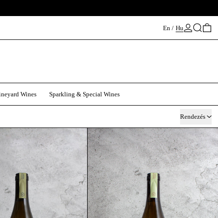
Keresés
0 
En
/
Hu
ineyard Wines
Sparkling & Special Wines
Rendezés
Pixu Rajnai Rizling 2024 | Bio
Pixu Olaszrizling 2024 |