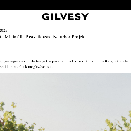
Ingyenes szállítás 19,500ft felett Magyarország egész területén.
2025
t | Minimális Beavatkozás, Natúrbor Projekt
, igazságot és sebezhetőséget képviseli – ezek vezérlik elkötelezettségünket a föld
edi karakterének megőrzése iránt.