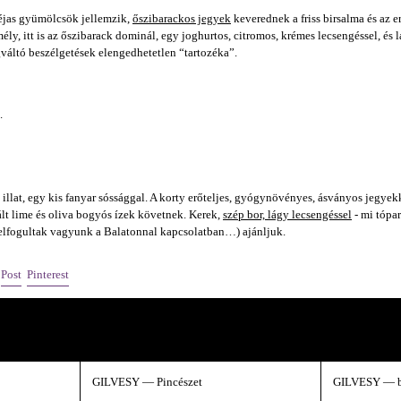
héjas gyümölcsök jellemzik,
őszibarackos jegyek
keverednek a friss birsalma és az e
 mély, itt is az őszibarack dominál, egy joghurtos, citromos, krémes lecsengéssel, és 
váltó beszélgetések elengedhetetlen “tartozéka”.
.
illat, egy kis fanyar sóssággal. A korty erőteljes, gyógynövényes, ásványos jegyekk
ált lime és oliva bogyós ízek követnek. Kerek,
szép bor, lágy lecsengéssel
- mi tópar
lfogultak vagyunk a Balatonnal kapcsolatban…) ajánljuk.
egosztás a Facebook-on
Megosztás az X-en
Pin on Pinterest
Post
Pinterest
 pillantás a kulisszák mögé.
GILVESY — Pincészet
GILVESY — 