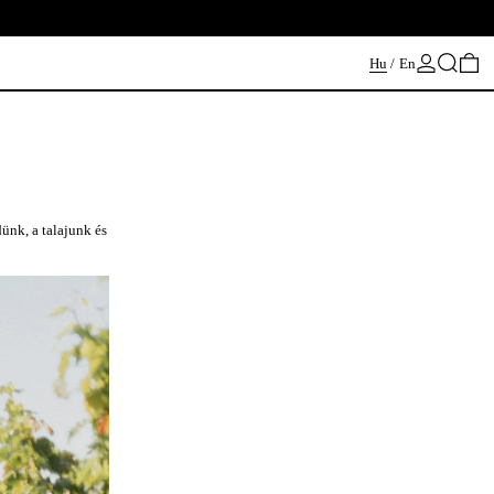
Keresés
0 
Hu
/
En
ünk, a talajunk és