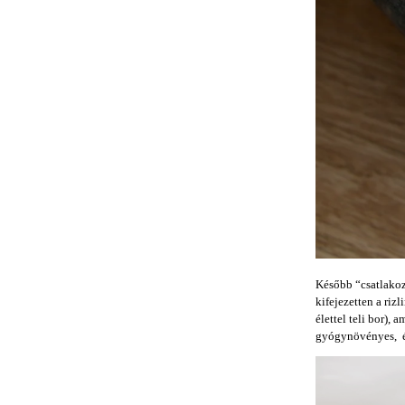
Később “csatlakozo
kifejezetten a riz
élettel teli bor), 
gyógynövényes, é