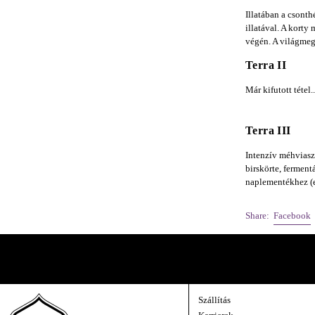
Illatában a csont
illatával. A korty
végén. A világmeg
Terra II
Már kifutott tétel..
Terra III
Intenzív méhviasz 
birskörte, ferment
naplementékhez (e
M
Facebook
Share:
A Pincészet Belülről
Közvetlen kapcsolat velünk — új évjáratok, az egyes borok története, és egy-egy
Szállítás