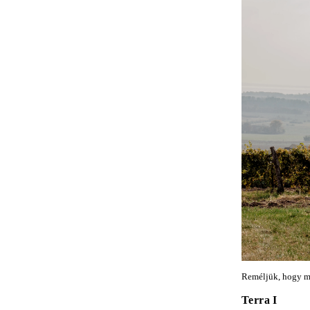
Reméljük, hogy min
Terra I