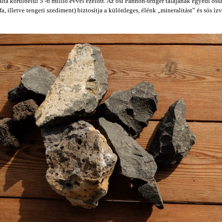
ta körülbelül 5 -6 millió évvel ezelőtt. Az ősi Pannon-tenger talajának egyedi öss
fa, illetve tengeri szediment) biztosítja a különleges, élénk „mineralitást” és sós ízv