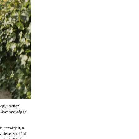
 hegyünkhöz.
x ásványossággal
 terroirjait, a
vidéket vulkáni