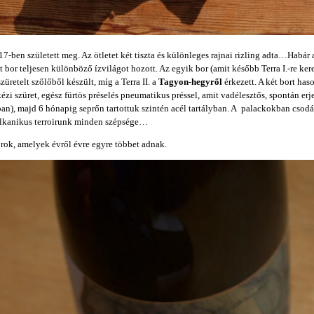
17-ben született meg. Az ötletet két tiszta és különleges rajnai rizling adta…Habár 
t bor teljesen különböző ízvilágot hozott. Az egyik bor (amit később Terra I.-re ker
szüretelt szőlőből készült, míg a Terra II. a
Tagyon-hegyről
érkezett. A két bort has
kézi szüret, egész fürtös préselés pneumatikus préssel, amit vadélesztős, spontán erj
ban), majd 6 hónapig seprőn tartottuk szintén acél tartályban. A palackokban csod
ulkanikus terroirunk minden szépsége…
ok, amelyek évről évre egyre többet adnak.