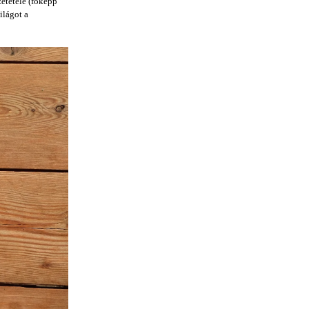
zetétele (főképp
ilágot a