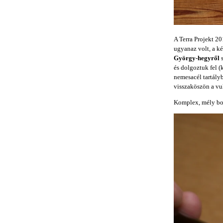
A Terra Projekt 20
ugyanaz volt, a ké
György-hegyről
és dolgoztuk fel (
nemesacél tartály
visszaköszön a v
Komplex, mély bor