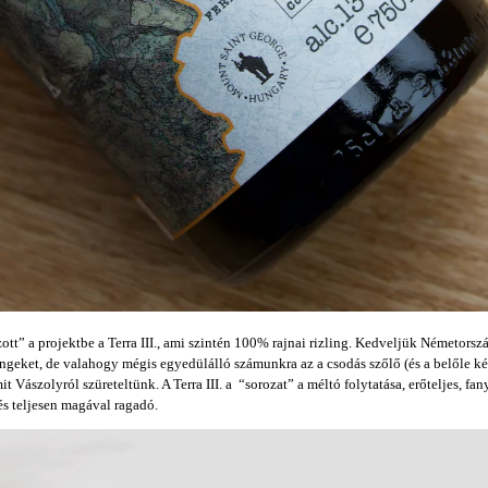
tt” a projektbe a Terra III., ami szintén 100% rajnai rizling. Kedveljük Németorszá
lingeket, de valahogy mégis egyedülálló számunkra az a csodás szőlő (és a belőle ké
amit Vászolyról szüreteltünk. A Terra III. a “sorozat” a méltó folytatása, erőteljes, fany
s teljesen magával ragadó.