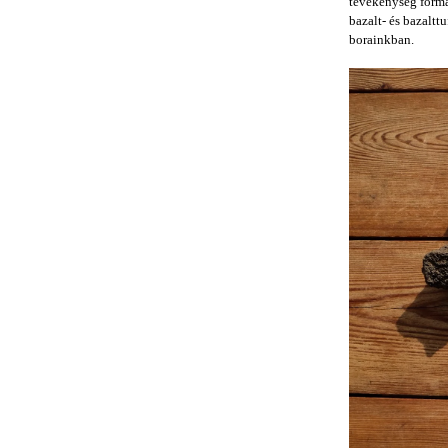
tevékenység formál
bazalt- és bazalttu
borainkban.