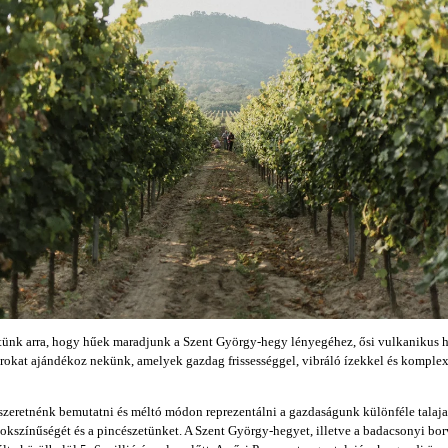
tünk arra, hogy hűek maradjunk a Szent György-hegy lényegéhez, ősi vulkanikus
rokat ajándékoz nekünk, amelyek gazdag frissességgel, vibráló ízekkel és komple
 szeretnénk
bemutatni és méltó módon reprezentálni a gazdaságunk különféle talajait,
sokszínűségét és a pincészetünket.
A Szent György-hegyet, illetve a badacsonyi bor