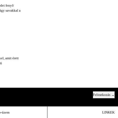
rdei fenyő
lágy savakkal a
el, amit érett
ti
Feliratkozás
Email cím
b-üzem
LINKEK