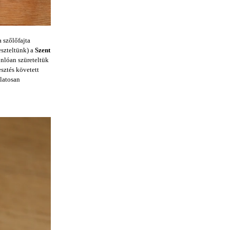
a szőlőfajta
eszteltünk) a
Szent
onlóan szüreteltük
esztés követett
álatosan