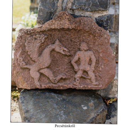
Pecsétünkről