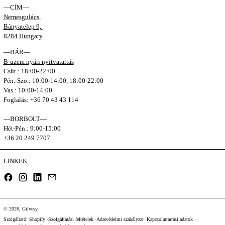
—CÍM—
Nemesgulács,
Bányatelep 9,
8284 Hungary
—BÁR—
B-üzem nyári nyitvatartás
Csüt.: 18:00-22:00
Pén.-Szo.: 10:00-14:00, 18:00-22:00
Vas.: 10:00-14:00
Foglalás: +36 70 43 43 114
—BORBOLT—
Hét-Pén.: 9:00-15:00
+36 20 249 7707
LINKEK
Facebook
Instagram
LinkedIn
Email
© 2026,
Gilvesy
.
Szolgáltató: Shopify
Szolgáltatási feltételek
Adatvédelmi szabályzat
Kapcsolattartási adatok