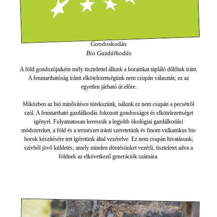
Gondoskodás
Bio Gazdálkodás
A föld gondozójaiként mély tisztelettel állunk a borainkat tápláló dűlőink iránt.
A fenntarthatóság iránti elkötelezettségünk nem csupán választás; ez az
egyetlen járható út előre.
Miközben az bió minősítésre törekszünk, nálunk ez nem csupán a pecsétről
szól. A fenntartható gazdálkodás fokozott gondosságot és elkötelezettséget
igényel. Folyamatosan keressük a legjobb ökológiai gazdálkodási
módszereket, a föld és a természet iránti szeretetünk és finom vulkanikus bio
borok készítésére tett ígéretünk által vezérelve. Ez nem csupán hivatásunk;
szívből jövő küldetés, amely minden döntésünket vezérli, tiszteletet adva a
földnek az elkövetkező generációk számára.