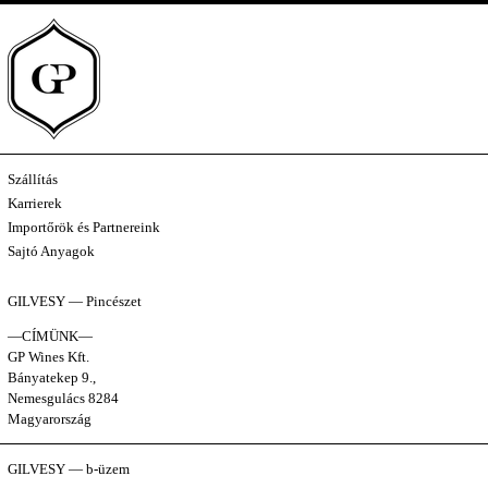
Szállítás
Karrierek
Importőrök és Partnereink
Sajtó Anyagok
GILVESY — Pincészet
—CÍMÜNK—
GP Wines Kft.
Bányatekep 9.,
Nemesgulács 8284
Magyarország
GILVESY — b-üzem