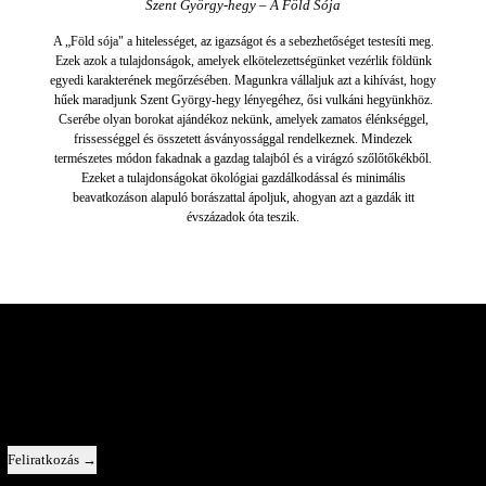
Szent György-hegy – A Föld Sója
A „Föld sója" a hitelességet, az igazságot és a sebezhetőséget testesíti meg.
Ezek azok a tulajdonságok, amelyek elkötelezettségünket vezérlik földünk
egyedi karakterének megőrzésében. Magunkra vállaljuk azt a kihívást, hogy
hűek maradjunk Szent György-hegy lényegéhez, ősi vulkáni hegyünkhöz.
Cserébe olyan borokat ajándékoz nekünk, amelyek zamatos élénkséggel,
frissességgel és összetett ásványossággal rendelkeznek. Mindezek
természetes módon fakadnak a gazdag talajból és a virágzó szőlőtőkékből.
Ezeket a tulajdonságokat ökológiai gazdálkodással és minimális
beavatkozáson alapuló borászattal ápoljuk, ahogyan azt a gazdák itt
évszázadok óta teszik.
A Pincészet Belülről
Közvetlen kapcsolat velünk — új évjáratok, az egyes borok története, és egy-
egy pillantás a kulisszák mögé.
Email cím
Feliratkozás