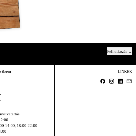
Feliratkozás
Email cím
b-üzem
LINKEK
Facebook
Instagram
Linked
Em
,
y
nyitvatartás
22:00
:00-14:00, 18:00-22:00
4:00