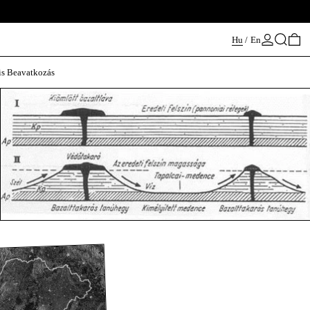
Keresés
0 
Hu
/
En
s Beavatkozás