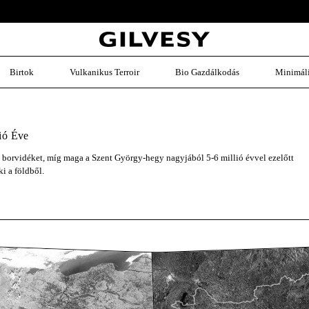
Ingyenes szállítás 19,500ft felett Magyarország egész területén.
Birtok
Vulkanikus Terroir
Bio Gazdálkodás
Minimáli
ió Éve
i borvidéket, míg maga a Szent György-hegy nagyjából 5-6 millió évvel ezelőtt
i a földből.