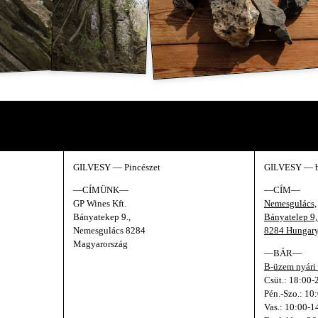
 pillantás a kulisszák mögé.
GILVESY — Pincészet
GILVESY — 
—CÍMÜNK—
—CÍM—
GP Wines Kft.
Nemesgulács,
Bányatekep 9.,
Bányatelep 9
Nemesgulács 8284
8284 Hungar
Magyarország
—BÁR—
B-üzem nyári 
Csüt.: 18:00-
Pén.-Szo.: 10
Vas.: 10:00-1