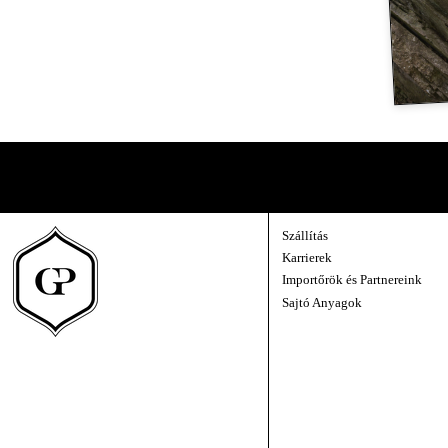
A Pincészet Belülről
Közvetlen kapcsolat velünk — új évjáratok, az egyes borok története, és egy-egy
Szállítás
Karrierek
Importőrök és Partnereink
Sajtó Anyagok