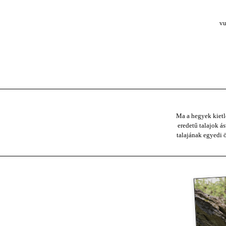
vu
Ma a hegyek kietl
eredetű talajok á
talajának egyedi ö