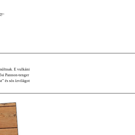
gy-
múltnak. E vulkáni
 ősi Pannon-tenger
t” és sós ízvilágot