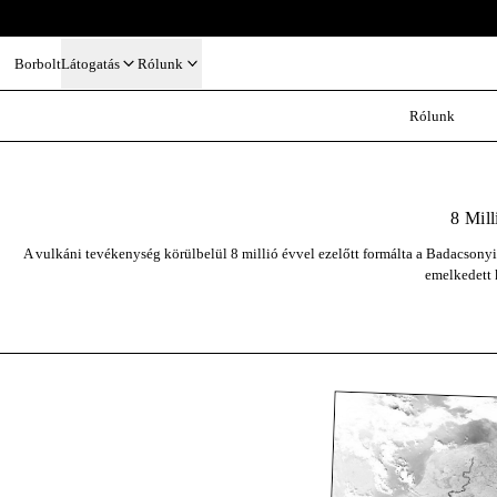
Borbolt
Látogatás
Rólunk
Rólunk
8 Mill
A vulkáni tevékenység körülbelül 8 millió évvel ezelőtt formálta a Badacsony
emelkedett k