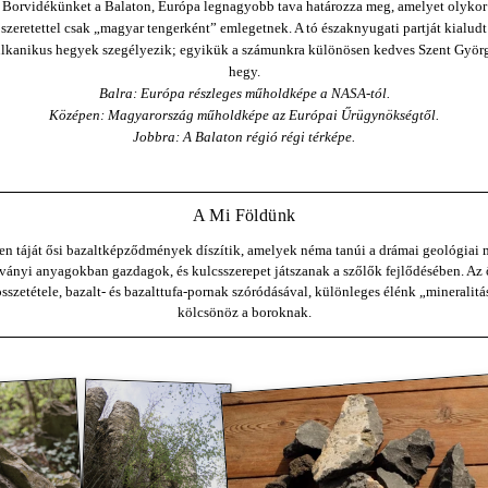
Borvidékünket a Balaton, Európa legnagyobb tava határozza meg, amelyet olykor
szeretettel csak „magyar tengerként” emlegetnek. A tó északnyugati partját kialudt
lkanikus hegyek szegélyezik; egyikük a számunkra különösen kedves Szent Györ
hegy.
Balra: Európa részleges műholdképe a NASA-tól.
Középen: Magyarország műholdképe az Európai Űrügynökségtől.
Jobbra: A Balaton régió régi térképe.
A Mi Földünk
en táját ősi bazaltképződmények díszítik, amelyek néma tanúi a drámai geológiai 
sványi anyagokban gazdagok, és kulcsszerepet játszanak a szőlők fejlődésében. Az
sszetétele, bazalt- és bazalttufa-pornak szóródásával, különleges élénk „mineralitás
kölcsönöz a boroknak.