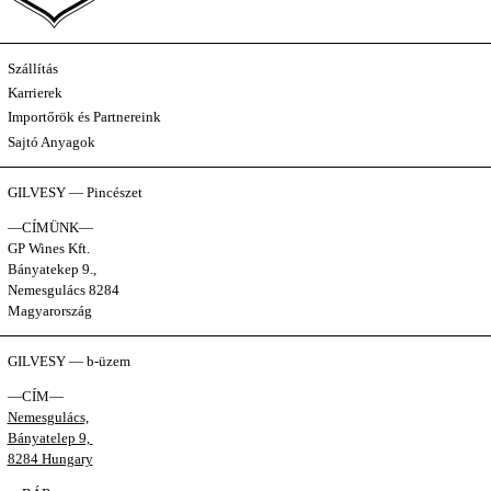
Szállítás
Karrierek
Importőrök és Partnereink
Sajtó Anyagok
GILVESY — Pincészet
—CÍMÜNK—
GP Wines Kft.
Bányatekep 9.,
Nemesgulács 8284
Magyarország
GILVESY — b-üzem
—CÍM—
Nemesgulács,
Bányatelep 9,
8284 Hungary