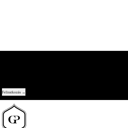
A Pincészet Belülről
Közvetlen kapcsolat velünk — új évjáratok, az egyes borok története, és egy-
egy pillantás a kulisszák mögé.
Email cím
Feliratkozás