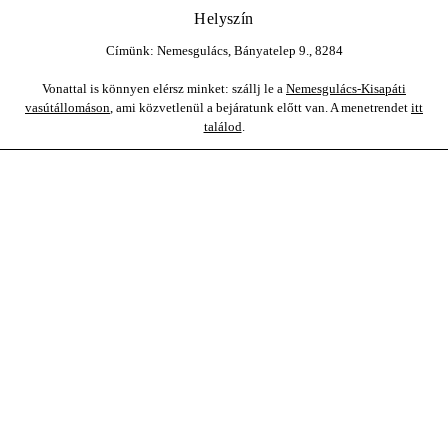
Helyszín
Címünk: Nemesgulács, Bányatelep 9., 8284
Vonattal is könnyen elérsz minket: szállj le a
Nemesgulács-Kisapáti
vasútállomáson
, ami közvetlenül a bejáratunk előtt van. A menetrendet
itt
találod
.