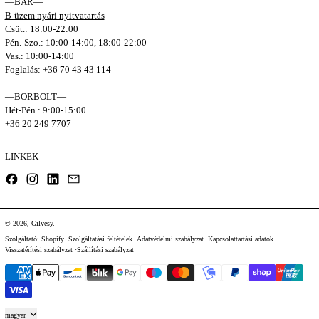
—BÁR—
B-üzem nyári nyitvatartás
Csüt.: 18:00-22:00
Pén.-Szo.: 10:00-14:00, 18:00-22:00
Vas.: 10:00-14:00
Foglalás: +36 70 43 43 114
—BORBOLT—
Hét-Pén.: 9:00-15:00
+36 20 249 7707
LINKEK
Facebook
Instagram
LinkedIn
Email
© 2026,
Gilvesy
.
Szolgáltató: Shopify
Szolgáltatási feltételek
Adatvédelmi szabályzat
Kapcsolattartási adatok
Visszatérítési szabályzat
Szállítási szabályzat
Fizetési módok
Nyelv
magyar