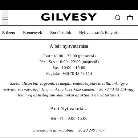
Ingyenes szállítás 19,500ft felett Magyarország egész területén.
Menü
Keresés
0 t
B-üzem
Események
Borkóstolók
Nyitvatartás és Helyszín
A bár nyitvatartása
Csüt.: 18:00 – 22:00 (júniustól)
Pén.–Szo.: 10:00 - 22:00 (májustól)
Vas.: 10:00 – 15:00
Foglalás: +36 70 43 43 114
Szezonálisan bár vagyunk, és magánrendezvényeket is vállalunk, így a
nyitvatartás változhat. Hívj minket a következő számon: +36 70 43 43 114 vagy
lesd meg az Instagram oldalunkat az aktuális nyitvatartásért.
Bolt Nyitvatartása
Hét.–Pén: 9:00–15:00
Érdeklődni az irodában: +36 20 249 7707