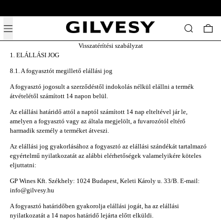
Ingyenes szállítás 19,500ft felett Magyarország egész területén.
Menü
Keresés
0 t
Visszatérítési szabályzat
ELÁLLÁSI JOG
8.1. A fogyasztót megillető elállási jog
A fogyasztó jogosult a szerződéstől indokolás nélkül elállni a termék
átvételétől számított 14 napon belül.
Az elállási határidő attól a naptól számított 14 nap elteltével jár le,
amelyen a fogyasztó vagy az általa megjelölt, a fuvarozótól eltérő
harmadik személy a terméket átveszi.
Az elállási jog gyakorlásához a fogyasztó az elállási szándékát tartalmazó
egyértelmű nyilatkozatát az alábbi elérhetőségek valamelyikére köteles
eljuttatni:
GP Wines Kft. Székhely: 1024 Budapest, Keleti Károly u. 33/B. E-mail:
info@gilvesy.hu
A fogyasztó határidőben gyakorolja elállási jogát, ha az elállási
nyilatkozatát a 14 napos határidő lejárta előtt elküldi.