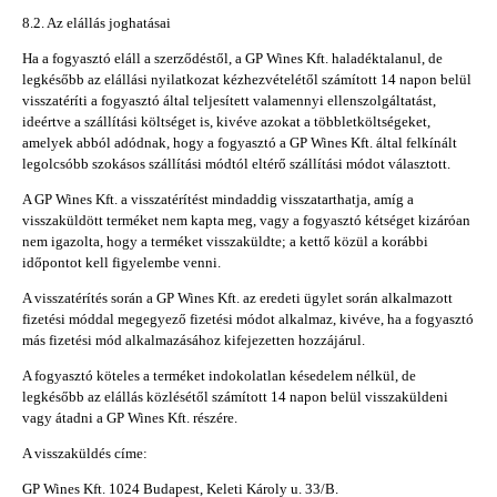
8.2. Az elállás joghatásai
Ha a fogyasztó eláll a szerződéstől, a GP Wines Kft. haladéktalanul, de
legkésőbb az elállási nyilatkozat kézhezvételétől számított 14 napon belül
visszatéríti a fogyasztó által teljesített valamennyi ellenszolgáltatást,
ideértve a szállítási költséget is, kivéve azokat a többletköltségeket,
amelyek abból adódnak, hogy a fogyasztó a GP Wines Kft. által felkínált
legolcsóbb szokásos szállítási módtól eltérő szállítási módot választott.
A GP Wines Kft. a visszatérítést mindaddig visszatarthatja, amíg a
visszaküldött terméket nem kapta meg, vagy a fogyasztó kétséget kizáróan
nem igazolta, hogy a terméket visszaküldte; a kettő közül a korábbi
időpontot kell figyelembe venni.
A visszatérítés során a GP Wines Kft. az eredeti ügylet során alkalmazott
fizetési móddal megegyező fizetési módot alkalmaz, kivéve, ha a fogyasztó
más fizetési mód alkalmazásához kifejezetten hozzájárul.
A fogyasztó köteles a terméket indokolatlan késedelem nélkül, de
legkésőbb az elállás közlésétől számított 14 napon belül visszaküldeni
vagy átadni a GP Wines Kft. részére.
A visszaküldés címe:
GP Wines Kft. 1024 Budapest, Keleti Károly u. 33/B.