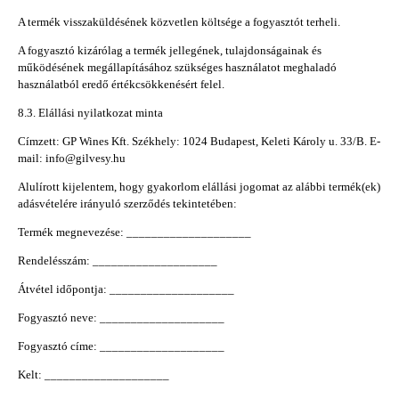
A termék visszaküldésének közvetlen költsége a fogyasztót terheli.
A fogyasztó kizárólag a termék jellegének, tulajdonságainak és
működésének megállapításához szükséges használatot meghaladó
használatból eredő értékcsökkenésért felel.
8.3. Elállási nyilatkozat minta
Címzett: GP Wines Kft. Székhely: 1024 Budapest, Keleti Károly u. 33/B. E-
mail: info@gilvesy.hu
Alulírott kijelentem, hogy gyakorlom elállási jogomat az alábbi termék(ek)
adásvételére irányuló szerződés tekintetében:
Termék megnevezése: ____________________
Rendelésszám: ____________________
Átvétel időpontja: ____________________
Fogyasztó neve: ____________________
Fogyasztó címe: ____________________
Kelt: ____________________