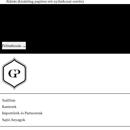
Aláírás (kizárólag papíron tett nyilatkozat esetén)
A Pincészet Belülről
Közvetlen kapcsolat velünk — új évjáratok, az egyes borok története, és egy-
egy pillantás a kulisszák mögé.
Email cím
Feliratkozás
Szállítás
Karrierek
Importőrök és Partnereink
Sajtó Anyagok