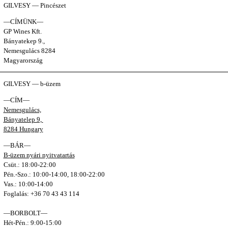
GILVESY — Pincészet
—CÍMÜNK—
GP Wines Kft.
Bányatekep 9.,
Nemesgulács 8284
Magyarország
GILVESY — b-üzem
—CÍM—
Nemesgulács,
Bányatelep 9,
8284 Hungary
—BÁR—
B-üzem nyári nyitvatartás
Csüt.: 18:00-22:00
Pén.-Szo.: 10:00-14:00, 18:00-22:00
Vas.: 10:00-14:00
Foglalás: +36 70 43 43 114
—BORBOLT—
Hét-Pén.: 9:00-15:00