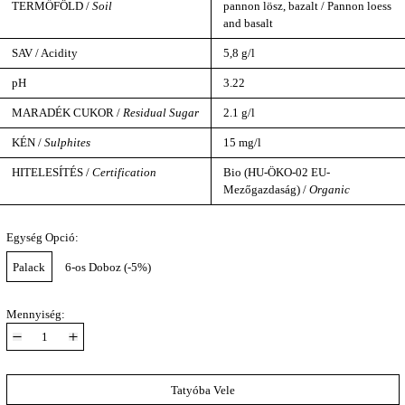
TERMŐFÖLD /
Soil
pannon lösz, bazalt / Pannon loess
and basalt
SAV / Acidity
5,8 g/l
pH
3.22
MARADÉK CUKOR /
Residual Sugar
2.1 g/l
KÉN /
Sulphites
15 mg/l
HITELESÍTÉS /
Certification
Bio (HU-ÖKO-02 EU-
Mezőgazdaság) /
Organic
Egység Opció:
Palack
6-os Doboz (-5%)
Mennyiség:
Tatyóba Vele