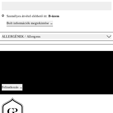
Személyes átvétel elérhető itt:
B-üzem
Bolt információk megtekintése
ALLERGÉNEK / Allergens
A Pincészet Belülről
Közvetlen kapcsolat velünk — új évjáratok, az egyes borok története, és egy-
egy pillantás a kulisszák mögé.
Email cím
Feliratkozás