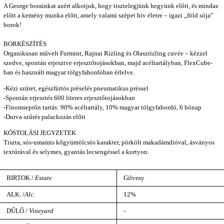
A George borainkat azért alkotjuk, hogy tisztelegjünk hegyünk előtt, és mindaz
előtt a kemény munka előtt, amely valami szépet hív életre – igazi „föld sója”
borok!
BORKÉSZÍTÉS
Organikusan művelt Furmint, Rajnai Rizling és Olaszrizling cuvée – kézzel
szedve, spontán erjesztve erjesztőtojásokban, majd acéltartályban, FlexCube-
ban és használt magyar tölgyfahordóban érlelve.
-Kézi szüret, egészfürtös préselés pneumatikus préssel
-Spontán erjesztés 600 literes erjesztőtojásokban
-Finomseprőn tartás: 90% acéltartály, 10% magyar tölgyfahordó, 6 hónap
-Durva szűrés palackozás előtt
KÓSTOLÁSI JEGYZETEK
Tiszta, sós-umamis kőgyümölcsös karakter, pörkölt makadámdióval, ásványos
textúrával és selymes, gyantás lecsengéssel a kortyon.
BIRTOK /
Estate
Gilvesy
ALK. /
Alc
.
12%
DŰLŐ /
Vineyard
-