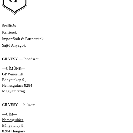
Szállítás
Karrierek
Importőrök és Partnereink
Sajtó Anyagok
GILVESY — Pincészet
—CÍMÜNK—
GP Wines Kft.
Bányatekep 9.,
Nemesgulács 8284
Magyarország
GILVESY — b-üzem
—CÍM—
Nemesgulács,
Bányatelep 9,
8284 Hungary