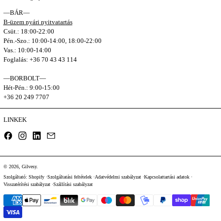
—BÁR—
B-üzem nyári nyitvatartás
Csüt.: 18:00-22:00
Pén.-Szo.: 10:00-14:00, 18:00-22:00
Vas.: 10:00-14:00
Foglalás: +36 70 43 43 114
—BORBOLT—
Hét-Pén.: 9:00-15:00
+36 20 249 7707
LINKEK
Facebook
Instagram
LinkedIn
Email
© 2026,
Gilvesy
.
Szolgáltató: Shopify
Szolgáltatási feltételek
Adatvédelmi szabályzat
Kapcsolattartási adatok
Visszatérítési szabályzat
Szállítási szabályzat
Fizetési módok