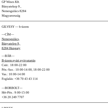
GP Wines Kft.
Bányatekep 9.,
Nemesgulács 8284
Magyarország
GILVESY — b-üzem
—CÍM—
Nemesgulács,
Bányatelep 9,
8284 Hungary
—BÁR—
B-üzem nyári nyitvatartás
Csüt.: 18:00-22:00
Pén.-Szo.: 10:00-14:00, 18:00-22:00
Vas.: 10:00-14:00
Foglalás: +36 70 43 43 114
—BORBOLT—
Hét-Pén.: 9:00-15:00
+36 20 249 7707