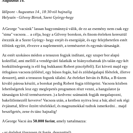
Augusztus 14.
Időpont - Augusztus 14., 18:30-tól hajnalig
Helyszín - Gilvesy Birtok, Szent György-hegy
A George "vacsink" lassan hagyománnyá válik, de ez az esemény nem csak egy
"sima" vacsora… a célja, hogy a Gilvesy borokon, és finom ételeken keresztül
érezzük át a Szent György- hegy erejét és energiáját, és egy felejthetetlen estét
töltünk együtt, élvezve a naplementét, a természetet és egymás társaságát.
Az estét szokásos módon a teraszon fogjuk indítani, egy szuper bor alapú
koktéllal, ami mellől a vendégváró falatkák se hiányozhatnak (és talán egy-két
borkülönlegesség is elő fog bukkanni Robert pincéjéből). Ezt követi majd egy
ötfogásos vacsora (előétel, egy húsos fogás, hal és zöldségalapú főételek, illetve
desszert), amit a teraszon fogunk tálalni. Az ételeket István és Réka, a B-üzem
kiváló párosa készíti, a borokat pedig Robert fogja töltögetni. Vacsora közben
lehetőségetek lesz egy meglepetés programon részt venni, a hangulatot (a
társaságon kívül természetesen..) a kedvenc számaink fogják megalapozni,
bakelitlemezről keverve! Vacsora után, a kertben nyitva lesz a bár, ahol sok régi
évjárattal, féltve őrzött tételekkel, és magnumokkal tudtok ismerkedni... majd
beszélgetés, zene és tánc hajnalig!
A George Vacsi ára
50.000 forint
, amely tartalmazza:
- az ételeket (összesen öt fogás, desszerttel)