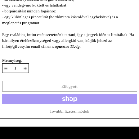
- egy vendégváró koktélt és falatkákat
- borpárosítást minden fogáshoz
- egy különleges pincetúrát (hordóminta kóstolóval egybekötve) és a
meglepetés programot
Egy családias, intim estét szeretnénk tartani, így a jegyek idén is limitáltak. Ha
bármilyen ételérzékenységed vagy allergiád van, kérjük jelezd az
info@gilvesy.hu email címen
augusztus 11.-ig.
Mennyiség:
Elfogyott
További fizetési módok
A Pincészet Belülről