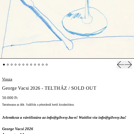
Previous
Nex
Vissza
George Vacsi 2026 - TELTHÁZ / SOLD OUT
50.000 Ft
Tartalmazza az áfát.
Szállítás
a pénztárnál kerül kiszámításra.
Jelentkezz a várólistára az info@gilvesy.hu-n! Waitlist via info@gilvesy.hu!
George Vacsi 2026