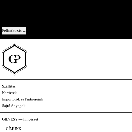
Közvetlen kapcsolat velünk — új évjáratok, az egyes borok története, és egy-
egy pillantás a kulisszák mögé.
Email cím
Feliratkozás
Szállítás
Karrierek
Importőrök és Partnereink
Sajtó Anyagok
GILVESY — Pincészet
—CÍMÜNK—