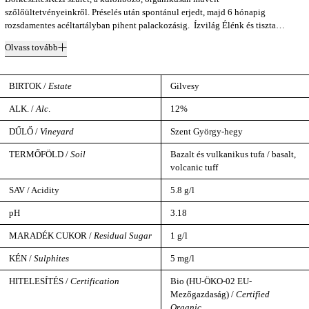
szőlőültetvényeinkről. Préselés után spontánul erjedt, majd 6 hónapig
rozsdamentes acéltartályban pihent palackozásig. Ízvilág Élénk és tiszta…
Olvass tovább
BIRTOK /
Estate
Gilvesy
ALK. /
Alc
.
12%
DŰLŐ /
Vineyard
Szent György-hegy
TERMŐFÖLD /
Soil
Bazalt és vulkanikus tufa / basalt,
volcanic tuff
SAV / Acidity
5.8 g/l
pH
3.18
MARADÉK CUKOR /
Residual Sugar
1 g/l
KÉN /
Sulphites
5 mg/l
HITELESÍTÉS /
Certification
Bio (HU-ÖKO-02 EU-
Mezőgazdaság) /
Certified
Organic