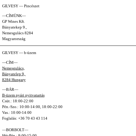
GILVESY — Pincészet
—CÍMÜNK—
GP Wines Kft.
Bányatekep 9.,
Nemesgulács 8284
Magyarország
GILVESY — b-üzem
—CÍM—
Nemesgulács,
Bányatelep 9,
8284 Hungary
—BÁR—
B-üzem nyári nyitvatartás
Csüt.: 18:00-22:00
Pén.-Szo.: 10:00-14:00, 18:00-22:00
Vas.: 10:00-14:00
Foglalás: +36 70 43 43 114
—BORBOLT—
Hét-Pén.: 9:00-15:00