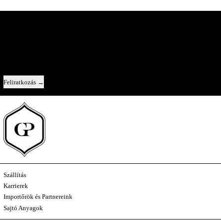
A Pincészet Belülről
Közvetlen kapcsolat velünk — új évjáratok, az egyes borok története, és egy-
egy pillantás a kulisszák mögé.
Email cím
Feliratkozás
Szállítás
Karrierek
Importőrök és Partnereink
Sajtó Anyagok