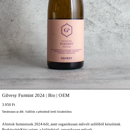
Gilvesy Furmint 2024 | Bio | OEM
3.950 Ft
Tartalmazza az áfát.
Szállítás
a pénztárnál kerül kiszámításra.
A birtok furmintunk 2024-ből, amit organikusan művelt szőlőből készítünk.
BorkészítésKézi szüret, a különböző, organikusan művelt