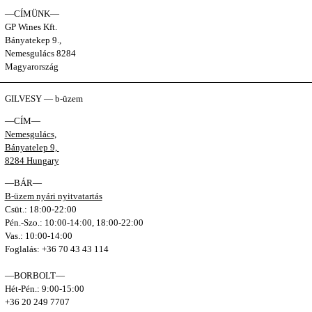
—CÍMÜNK—
GP Wines Kft.
Bányatekep 9.,
Nemesgulács 8284
Magyarország
GILVESY — b-üzem
—CÍM—
Nemesgulács,
Bányatelep 9,
8284 Hungary
—BÁR—
B-üzem nyári nyitvatartás
Csüt.: 18:00-22:00
Pén.-Szo.: 10:00-14:00, 18:00-22:00
Vas.: 10:00-14:00
Foglalás: +36 70 43 43 114
—BORBOLT—
Hét-Pén.: 9:00-15:00
+36 20 249 7707