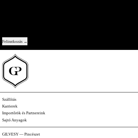
A Pincészet Belülről
Közvetlen kapcsolat velünk — új évjáratok, az egyes borok története, és egy-
egy pillantás a kulisszák mögé.
Email cím
Feliratkozás
Szállítás
Karrierek
Importőrök és Partnereink
Sajtó Anyagok
GILVESY — Pincészet