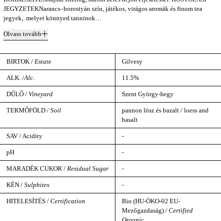
JEGYZETEKNarancs–borostyán szín, játékos, virágos aromák és finom tea
jegyek, melyet könnyed tanninok…
Olvass tovább
BIRTOK /
Estate
Gilvesy
ALK. /
Alc
.
11.5%
DŰLŐ /
Vineyard
Szent György-hegy
TERMŐFÖLD /
Soil
pannon lösz és bazalt / loess and
basalt
SAV / Acidity
-
pH
-
MARADÉK CUKOR /
Residual Sugar
-
KÉN /
Sulphites
-
HITELESÍTÉS /
Certification
Bio (HU-ÖKO-02 EU-
Mezőgazdaság) /
Certified
Organic