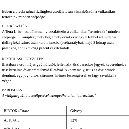
Ebben a precíz rajnai rizlingben csodálatosan visszaköszön a vulkanikus
terroirunk minden szépsége.
BORKÉSZÍTÉS
A Terra I.- ben csodálatosan visszaköszön a vulkanikus “terroirunk” minden
szépsége… Komplex, mély bor, amely évről évre egyre többet ad. A rajnai
rizling kézi szüret után került inoxba (acéltartályba), majd 8 hónap után
palackba, ahol két évig pihent és érlelődött.
KÓSTOLÁSI JEGYZETEK
Illatában a csonthéjas gyümölcsök jellemzik, őszibarackos jegyek keverednek a
friss birsalma és az erdei fenyő illatával. A korty mély, itt is az őszibarack
dominál, egy joghurtos, citromos, krémes lecsengéssel, és lágy savakkal a
végén.
PÁROSÍTÁS
A világmegváltó beszélgetések elengedhetetlen “tartozéka.”
BIRTOK /
Estate
Gilvesy
ALK. /
Alc
.
12%