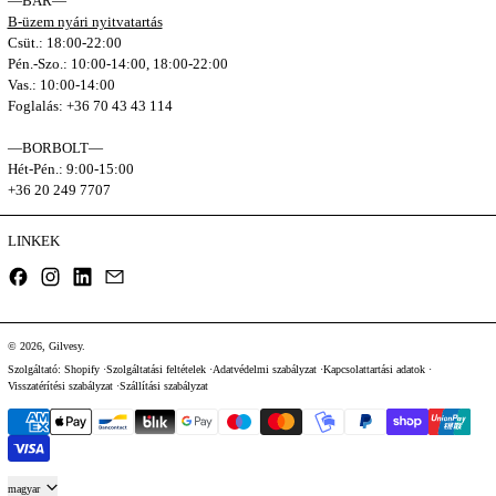
—BÁR—
B-üzem nyári nyitvatartás
Csüt.: 18:00-22:00
Pén.-Szo.: 10:00-14:00, 18:00-22:00
Vas.: 10:00-14:00
Foglalás: +36 70 43 43 114
—BORBOLT—
Hét-Pén.: 9:00-15:00
+36 20 249 7707
LINKEK
Facebook
Instagram
LinkedIn
Email
© 2026,
Gilvesy
.
Szolgáltató: Shopify
Szolgáltatási feltételek
Adatvédelmi szabályzat
Kapcsolattartási adatok
Visszatérítési szabályzat
Szállítási szabályzat
Fizetési módok
Nyelv
magyar