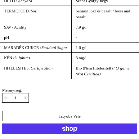
DŰLŐ /
Vineyard
Szent György-hegy
TERMŐFÖLD /
Soil
pannon lösz és bazalt / loess and
basalt
SAV / Acidity
7.9 g/l
pH
-
MARADÉK CUKOR /
Residual Sugar
1.6 g/l
KÉN /
Sulphites
8 mg/l
HITELESÍTÉS /
Certification
Bio (Nem Hitelesített) /
Organic
(Not Certified)
Mennyiség:
Tatyóba Vele