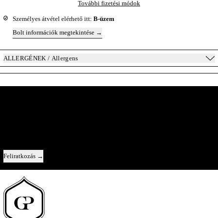
További fizetési módok
Személyes átvétel elérhető itt:
B-üzem
Bolt információk megtekintése
ALLERGÉNEK / Allergens
A Pincészet Belülről
Közvetlen kapcsolat velünk — új évjáratok, az egyes borok története, és egy-
egy pillantás a kulisszák mögé.
Email cím
Feliratkozás