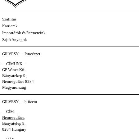
Szállítás
Karrierek
Importőrök és Partnereink
Sajtó Anyagok
GILVESY — Pincészet
—CÍMÜNK—
GP Wines Kft.
Bányatekep 9.,
Nemesgulács 8284
Magyarország
GILVESY — b-üzem
—CÍM—
Nemesgulács,
Bányatelep 9,
8284 Hungary