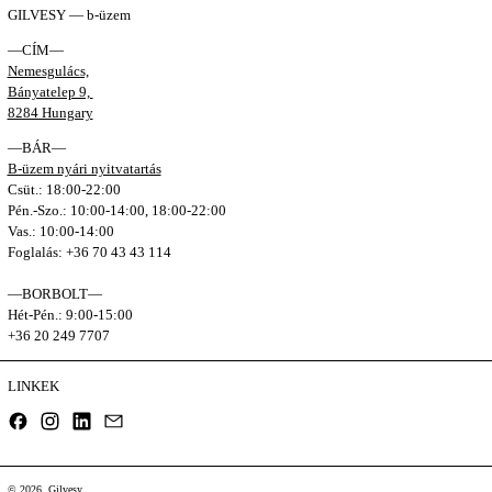
GILVESY — b-üzem
—CÍM—
Nemesgulács,
Bányatelep 9,
8284 Hungary
—BÁR—
B-üzem nyári nyitvatartás
Csüt.: 18:00-22:00
Pén.-Szo.: 10:00-14:00, 18:00-22:00
Vas.: 10:00-14:00
Foglalás: +36 70 43 43 114
—BORBOLT—
Hét-Pén.: 9:00-15:00
+36 20 249 7707
LINKEK
Facebook
Instagram
LinkedIn
Email
© 2026,
Gilvesy
.