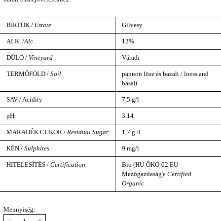
BIRTOK /
Estate
Gilvesy
ALK. /
Alc
.
12%
DŰLŐ /
Vineyard
Váradi
TERMŐFÖLD /
Soil
pannon lösz és bazalt / loess and
basalt
SAV / Acidity
7,5 g/l
pH
3,14
MARADÉK CUKOR /
Residual Sugar
1,7 g /l
KÉN /
Sulphites
9 mg/l
HITELESÍTÉS /
Certification
Bio (HU-ÖKO-02 EU-
Mezőgazdaság)/
Certified
Organic
Mennyiség: