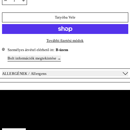
Tatyóba Vele
További fizetési módok
Személyes átvétel elérhető itt:
B-üzem
Bolt információk megtekintése
ALLERGÉNEK / Allergens
A Pincészet Belülről
Közvetlen kapcsolat velünk — új évjáratok, az egyes borok története, és egy-
egy pillantás a kulisszák mögé.
Email cím