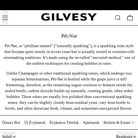
Ingyenes szállítás 19,500ft felett Magyarország egész területén.
Menü
Keresés
0 t
Pét-Nat
Pét-Nat, or "pétillant naturel"
(“naturally sparkling”), is a sparkling wine style
that became quite trendy in recent years but is actually rooted in centuries-old
winemaking traditions. It’s made using the so-called “
ancestral method,"
one of
the earliest techniques for creating bubbles in wine.
Unlike Champagne or other traditional sparkling wines, which undergo two
separate fermentations, Pét-Nat is bottled while the grape juice is still
fermenting; therefore, as the remaining sugars continue to ferment inside the
sealed bottle, carbon dioxide builds up naturally, creating gentle, often softer
bubbles. These wines are usually less polished than conventional sparkling
wines: they can be slightly cloudy from residual yeast, vary from bottle to
bottle, and often showcase fresh, vibrant, and sometimes unexpected flavors.
Összes Bor
Új Évjáratok
Évjáratos Tételek
Ajánlatok
Bohém & Estate Win
2 tétel
Szűrő
Rendezés