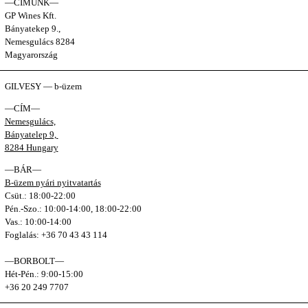
—CÍMÜNK—
GP Wines Kft.
Bányatekep 9.,
Nemesgulács 8284
Magyarország
GILVESY — b-üzem
—CÍM—
Nemesgulács,
Bányatelep 9,
8284 Hungary
—BÁR—
B-üzem nyári nyitvatartás
Csüt.: 18:00-22:00
Pén.-Szo.: 10:00-14:00, 18:00-22:00
Vas.: 10:00-14:00
Foglalás: +36 70 43 43 114
—BORBOLT—
Hét-Pén.: 9:00-15:00
+36 20 249 7707