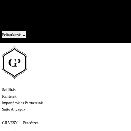
Közvetlen kapcsolat velünk — új évjáratok, az egyes borok története, és egy-
egy pillantás a kulisszák mögé.
Email cím
Feliratkozás
Szállítás
Karrierek
Importőrök és Partnereink
Sajtó Anyagok
GILVESY — Pincészet